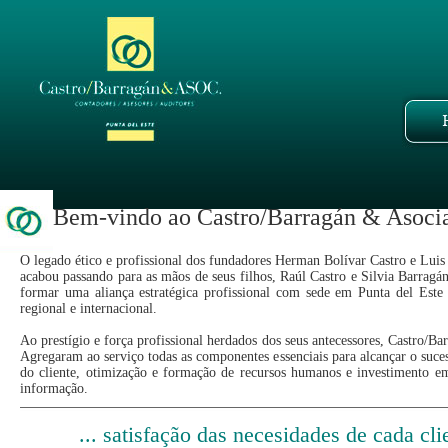
Bem-vindo ao Castro/Barragán & Asoci
O legado ético e profissional dos fundadores Herman Bolívar Castro e Lui
acabou passando para as mãos de seus filhos, Raúl Castro e Silvia Barragá
formar uma aliança estratégica profissional com sede em Punta del Este
regional e internacional.
Ao prestígio e força profissional herdados dos seus antecessores, Castro/
Agregaram ao serviço todas as componentes essenciais para alcançar o suces
do cliente, otimização e formação de recursos humanos e investimento em
informação.
... satisfação das necesidades de cada cli