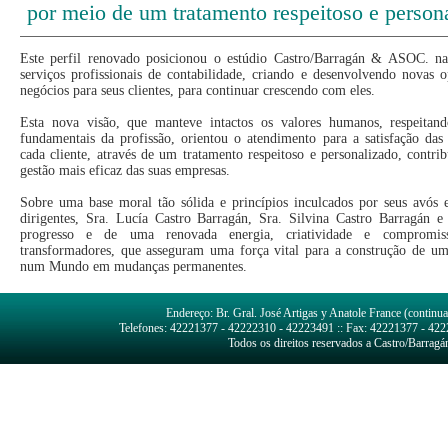
por meio de um tratamento respeitoso e persona
Este perfil renovado posicionou o estúdio Castro/Barragán & ASOC. n
serviços profissionais de contabilidade, criando e desenvolvendo novas 
negócios para seus clientes, para continuar crescendo com eles.
Esta nova visão, que manteve intactos os valores humanos, respeitand
fundamentais da profissão, orientou o atendimento para a satisfação das
cada cliente, através de um tratamento respeitoso e personalizado, contr
gestão mais eficaz das suas empresas.
Sobre uma base moral tão sólida e princípios inculcados por seus avós e
dirigentes, Sra. Lucía Castro Barragán, Sra. Silvina Castro Barragán e
progresso e de uma renovada energia, criatividade e compromis
transformadores, que asseguram uma força vital para a construção de um
num Mundo em mudanças permanentes.
Endereço: Br. Gral. José Artigas y Anatole France (continu
Telefones: 42221377 - 42222310 - 42223491 :: Fax: 42221377 - 4222
Todos os direitos reservados a Castro/Barr