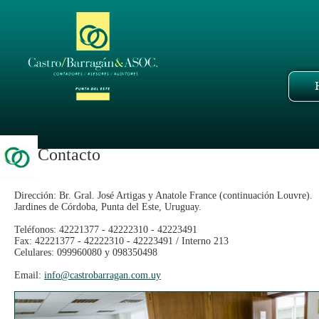
Contacto
Dirección: Br. Gral. José Artigas y Anatole France (continuación Louvre).
Jardines de Córdoba, Punta del Este, Uruguay.
Teléfonos: 42221377 - 42222310 - 42223491
Fax: 42221377 - 42222310 - 42223491 / Interno 213
Celulares: 099960080 y 098350498
Email:
info@castrobarragan.com.uy